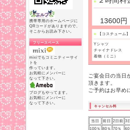
２時間料
■
13600円
携帯専用のホームページに
QRコードがありますので、
そこからお読み下さい。
■
【コスチューム
フリースペース
Yシャツ
チャイナドレス
着物（ミニ）
mixiでもコミニティーサイ
トを
作っています。
お気軽にメンバーに
ご宴会日の当日か
なって下さい。
頂きます。
ご予約はお早め
ブログもやってます。
お気軽にメンバーに
なって下さい。
キャンセル料
当日
前日
2日前
3
100％
80％
70％
6