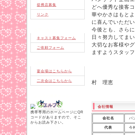
提携店募集
どへ優秀な接客コ
華やかさはもとよ
リンク
に喜んでいただい
今後とも、さらに
お問い合わせ
日々努力してまい
キャスト募集フォーム
大切なお客様やグ
ご依頼フォーム
ますようスタッフ
お店紹介
宴会場はこちらから
代
二次会はこちらから
村 理恵
エルフの携帯ホームページ
会社情報
携帯専用のホームページにQR
コードがありますので、そこ
会社名
バン
からお読み下さい。
代表
今村
フリースペース