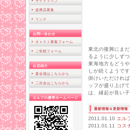
サイトマップ
提携店募集
リンク
お問い合わせ
キャスト募集フォーム
東北の復興にまだ
ご依頼フォーム
るように少しずつ
東海地方もどうや
お店紹介
しが続くようです
宴会場はこちらから
掛けいただければ
二次会はこちらから
ッフが盛り上げて
は、縁起が良い子
エルフの携帯ホームページ
最新情報＆更新情報
2011.01.10
エル
2011.01.11
コス