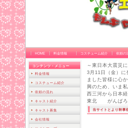
HOME
料金情報
コスチューム紹介
依頼の
～東日本大震災に
コンテンツ・メニュー
3月11日（金）
料金情報
ました皆様に心か
コスチューム紹介
興のため、いま私
依頼の流れ
西三河から日本経
東北 がんばろ
キャスト紹介
当サイトとより幹事
キャスト募集
会社情報