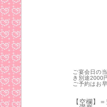
ご宴会日の当
き別途200
ご予約はお
【空欄】＝