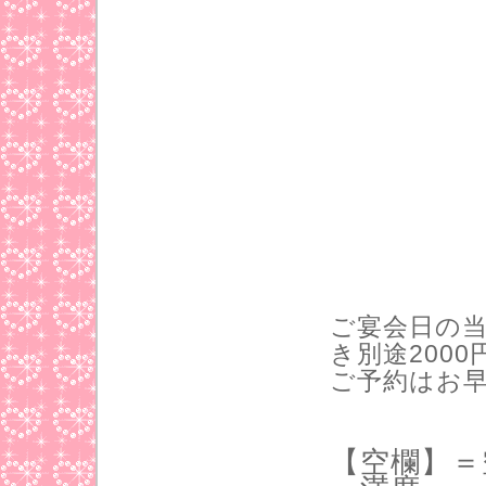
ご宴会日の当
き別途200
ご予約はお
【空欄】＝