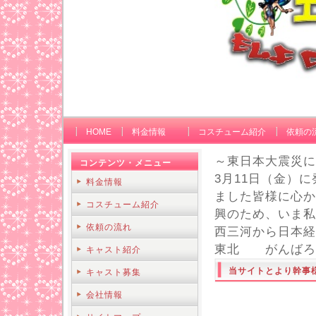
HOME
料金情報
コスチューム紹介
依頼の
～東日本大震災に
コンテンツ・メニュー
3月11日（金）
料金情報
ました皆様に心か
コスチューム紹介
興のため、いま私
依頼の流れ
西三河から日本経
東北 がんばろ
キャスト紹介
当サイトとより幹事
キャスト募集
会社情報