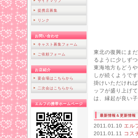
サイトマップ
提携店募集
リンク
お問い合わせ
キャスト募集フォーム
東北の復興にまだ
ご依頼フォーム
るように少しずつ
東海地方もどうや
お店紹介
しが続くようです
宴会場はこちらから
掛けいただければ
二次会はこちらから
ッフが盛り上げて
は、縁起が良い子
エルフの携帯ホームページ
最新情報＆更新情報
2011.01.10
エル
2011.01.11
コス